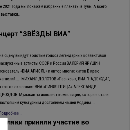
але 2021 года мы покажем избранные плакаты в Туле. А всего
й выставки…
концерт “ЗВЁЗДЫ ВИА”
На сцену выйдут золотые голоса легендарных коллективов
заслуженные артисты СССР и России ВАЛЕРИЙ ЯРУШИН
основатель «ВИА АРИЭЛЬ» и автор многих хитов В краю
магнолий…. , МИХАИЛ ДОЛОТОВ «Песняры», ВИА “НАДЕЖДА”,
а так же экс солист ВИА «СИНЯЯ ПТИЦА» АЛЕКСАНДР
ДРОЗДОВ. Музыканты исполнят композиции, которые стали
настоящим культурным достоянием нашей Родины. …
Подробнее ...
Туляки приняли участие во