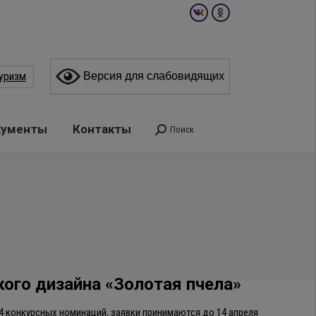
Вконтакте
Одноклассники
page
page
opens
opens
уризм
Версия для слабовидящих
in
in
new
new
window
window
кументы
Контакты
Поиск
Поиск:
ого дизайна «Золотая пчела»
14 конкурсных номинаций, заявки принимаются до 14 апреля