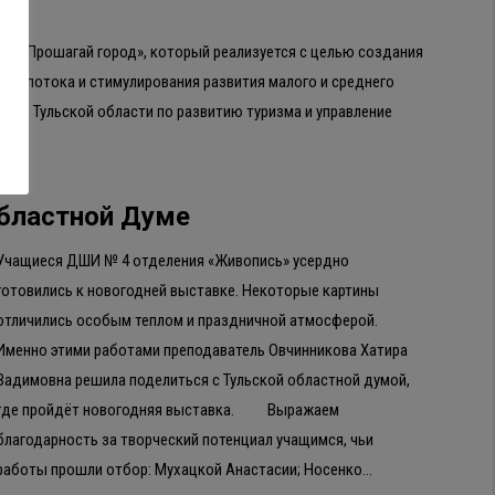
кта «Прошагай город», который реализуется с целью создания
кого потока и стимулирования развития малого и среднего
итет Тульской области по развитию туризма и управление
областной Думе
Учащиеся ДШИ № 4 отделения «Живопись» усердно
готовились к новогодней выставке. Некоторые картины
отличились особым теплом и праздничной атмосферой.
Именно этими работами преподаватель Овчинникова Хатира
Вадимовна решила поделиться с Тульской областной думой,
где пройдёт новогодняя выставка. Выражаем
благодарность за творческий потенциал учащимся, чьи
работы прошли отбор: Мухацкой Анастасии; Носенко…