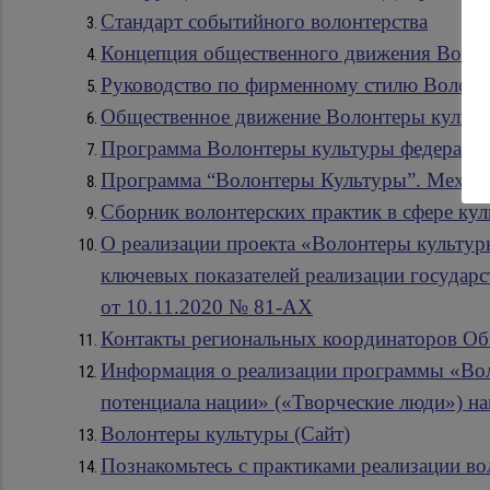
Стандарт событийного волонтерства
Концепция общественного движения Воло
Руководство по фирменному стилю Волонт
Общественное движение Волонтеры культу
Программа Волонтеры культуры федеральн
Программа “Волонтеры Культуры”. Механи
Сборник волонтерских практик в сфере ку
О реализации проекта «Волонтеры культур
ключевых показателей реализации государ
от 10.11.2020 № 81-АХ
Контакты региональных координаторов Об
Информация о реализации программы «Воло
потенциала нации» («Творческие люди») н
Волонтеры культуры (Сайт)
Познакомьтесь с практиками реализации во