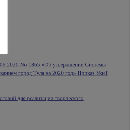
9.06.2020 No 1865 «Об утверждении Системы
ванием город Тула на 2020 год» Приказ УкиТ
ловий для реализации творческого