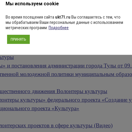
Мы используем cookie
нтеры культуры
Во время посещения сайта
ukt71.ru
Вы соглашаетесь с тем, что
еры культуры (Брендбук)
мы обрабатываем Ваши персональные данные с использованием
метрических программ.
Подробнее
ры (Презентация)
ого проекта Творческие люди
ПРИНЯТЬ
змы реализации (Презентация)
льтуры
ы» и постановления администрации города Тулы от 0
ственной молодежной политики муниципальным образо
щественного движения Волонтеры культуры
нтеры культуры» федерального проекта «Создание ус
ационального проекта «Культура»
лонтерских проектов в сфере культуры (Видео)