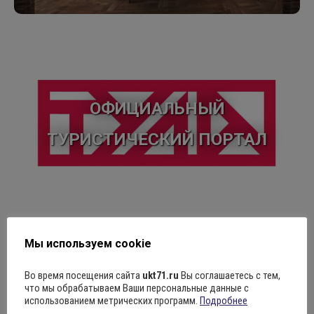
ОФИЦИАЛЬНЫЙ
ТУРИСТИЧЕСКИЙ
ОФИЦИАЛЬНЫЙ
ПОРТАЛ
ТУРИСТИЧЕСКИЙ ПОРТАЛ
Туристический портала Тулы и Тульской области.
Выбрать
Мы используем cookie
Экскурсионный
Во время посещения сайта
ukt71.ru
Вы соглашаетесь с тем,
что мы обрабатываем Ваши персональные данные с
автобус
использованием метрических программ.
Подробнее
Экскурсионный автобус