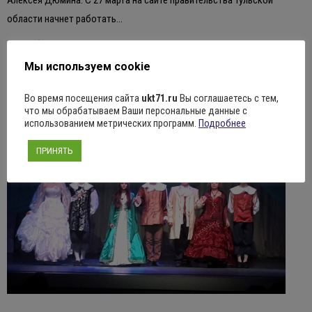
Алексея Дюмина. С 27 марта на сайте правительства Тульской
области начнет работать…
Подробнее ...
Легенда о Русалочке
Мы используем cookie
В
Во время посещения сайта
ukt71.ru
Вы соглашаетесь с тем,
что мы обрабатываем Ваши персональные данные с
использованием метрических программ.
Подробнее
ПРИНЯТЬ