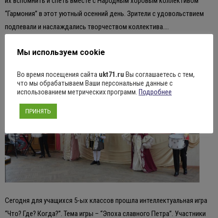
их вспомнить и спеть вместе с Народным хоровым коллективом
“Гармония” в этот уютный осенний день. Зрители с удовольствием
подпевали и наслаждались творчеством коллектива.…
Подробнее ...
Мы используем cookie
Эпоха славного ПЕТРА
Во время посещения сайта
ukt71.ru
Вы соглашаетесь с тем,
что мы обрабатываем Ваши персональные данные с
использованием метрических программ.
Подробнее
ПРИНЯТЬ
Сегодня для учащихся 5-ых классов прошла интеллектуальная игра
“Что? Где? Когда?”. Тема игры – “Эпоха славного Петра”. Участники