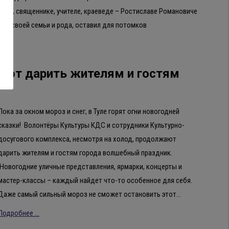
зею, священнике, учителе, краеведе – Ростиславе Романовиче
ии своей семьи и рода, оставил для потомков
ют дарить жителям и гостям
Пока за окном мороз и снег, в Туле горят огни новогодней
сказки! Волонтёры Культуры КДС и сотрудники Культурно-
досугового комплекса, несмотря на холод, продолжают
дарить жителям и гостям города волшебный праздник.
Новогодние уличные представления, ярмарки, концерты и
мастер-классы – каждый найдет что-то особенное для себя.
Даже самый сильный мороз не сможет остановить этот…
Подробнее ...