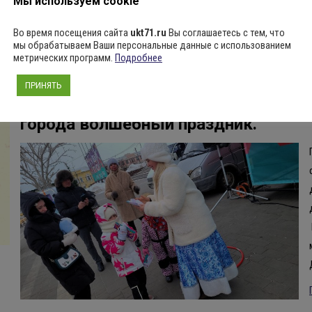
Мы используем cookie
предлагаем вспомнить о человеке, положившему начало нашему му
Во время посещения сайта
ukt71.ru
Вы соглашаетесь с тем, что
Лозинском. Ростислав Романович очень бережно относился к истор
мы обрабатываем Ваши персональные данные с использованием
автобиографию и генеалогическое древо.…
метрических программ.
Подробнее
Подробнее ...
ПРИНЯТЬ
Волонтёры Культуры КДС продолжа
города волшебный праздник.