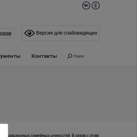
Вконтакте
Одноклассники
page
page
opens
opens
уризм
Версия для слабовидящих
in
in
new
new
window
window
кументы
Контакты
Поиск
Поиск:
я традиционных семейных ценностей. В связи с этим