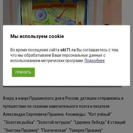
Мы используем cookie
Во время посещения сайта
ukt71.ru
Вы соглашаетесь с тем,
что мы обрабатываем Ваши персональные данные с
использованием метрических программ.
Подробнее
ПРИНЯТЬ
Вчера, в канун Пушкинского дня в России, детишки отправились в
путешествие по сказкам замечательного поэта и писателя
Александра Сергеевича Пушкина. 4 команды: “Кот учёный”
“Золотая рыбка” “Золотой петушок” “Царевна Лебедь” 8 станций:
“Знатоки Пушкина” “Поэтическая” “Галерея Пушкина”