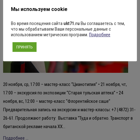
Мы используем cookie
Во время посещения сайта
ukt71.ru
Вы соглашаетесь с тем,
что мы обрабатываем Ваши персональные данные с
использованием метрических программ.
Подробнее
ПРИНЯТЬ
20 ноября, ср, 17:00 – мастер-класс “Цианотипия” • 21 ноября, чт,
17:00 – экскурсия по экспозиции “Старая тульская аптека” • 24
ноября, вс, 12:00 – мастер-класс “Флорентийское саше”
Предварительная запись на экскурсии и мастер-классы: +7 (4872) 31-
26-61. Продолжают работу: Выставка “Туда и обратно. Транспорт в
британской рекламе начала ХХ…
Подробнее ...