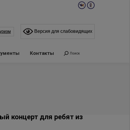
Вконтакте
Одноклассники
page
page
opens
opens
уризм
Версия для слабовидящих
in
in
new
new
window
window
кументы
Контакты
Поиск
Поиск:
ый концерт для ребят из