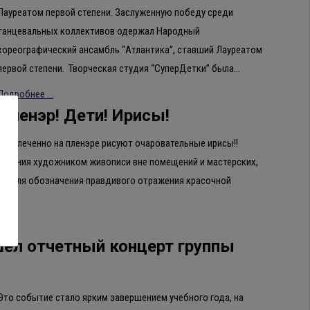
Лауреатом первой степени. Заслуженную победу среди
танцевальных коллективов одержал Народный
хореографический ансамбль “Атлантика”, ставший Лауреатом
первой степени. Творческая студия “СуперДетки” была…
Подробнее ...
Пленэр! Дети! Ирисы!
 увлеченно на пленэре рисуют очаровательные ирисы!!
д создания художником живописи вне помещений и мастерских,
ется для обозначения правдивого отражения красочной
шел отчетный концерт группы
Это событие стало ярким завершением учебного года, на