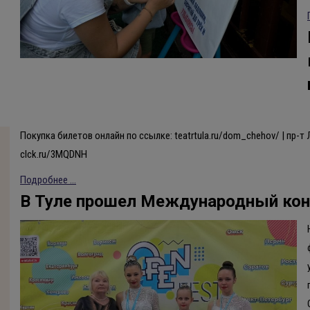
Покупка билетов онлайн по ссылке: teatrtula.ru/dom_chehov/ | пр-т Л
clck.ru/3MQDNH
Подробнее ...
В Туле прошел Международный конк