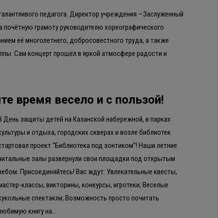
алантливого педагога. Директор учреждения —Заслуженный
ла почётную грамоту руководителю хореографического
анием её многолетнего, добросовестного труда, а также
ппы. Сам концерт прошёл в яркой атмосфере радости и
те время весело и с пользой!
В День защиты детей на Казанской набережной, в парках
культуры и отдыха, городских скверах и возле библиотек
стартовал проект “Библиотека под зонтиком”! Наши летние
читальные залы развернули свои площадки под открытым
небом. Присоединяйтесь! Вас ждут: Увлекательные квесты,
мастер-классы, викторины, конкурсы, игротеки; Веселые
кукольные спектакли; Возможность просто почитать
любимую книгу на…