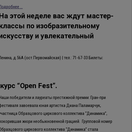
Подробнее ...
На этой неделе вас ждут мастер-
классы по изобразительному
искусству и увлекательный
енина, д.56А (ост.Первомайская) | тел.: 71-67-33 Билеты:
урс “Оpen Fest”.
Наши победители и лауреаты престижной премии: Гран-при
фестиваля завоевала юная артистка Диана Паламарчук,
участница Образцового циркового коллектива “Динамика”,
покорившая жюри необыкновенной грацией. Групповой номер
Образцового циркового коллектива “Динамика” стала