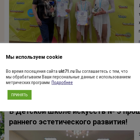
Мы используем cookie
Учащиеся художественного отделения Детской школы искусств № 1
Во время посещения сайта
ukt71.ru
Вы соглашаетесь с тем, что
Напомним, что Пленэр (от фр. en plein air — “на воздухе”) — мето
мы обрабатываем Ваши персональные данные с использованием
на городской улице и на природе. Также термин “пленэр” использу
метрических программ.
Подробнее
палитры…
ПРИНЯТЬ
Подробнее ...
В Детской школе искусств № 5 про
раннего эстетического развития!