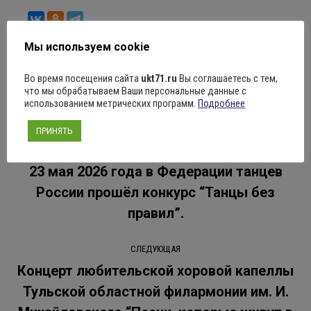
Мы используем cookie
Во время посещения сайта
ukt71.ru
Вы соглашаетесь с тем,
Рубрика:
Новости
25.05.2026
Оставить комментарий
что мы обрабатываем Ваши персональные данные с
использованием метрических программ.
Подробнее
Навигация
ПРИНЯТЬ
ПРЕДЫДУЩАЯ
по
23 мая 2026 года в Федерации танцев
России прошёл конкурс “Танцы без
Предыдущая
записям
запись:
правил”.
СЛЕДУЮЩАЯ
Концерт любительской хоровой капеллы
Тульской областной филармонии им. И.
Следующая