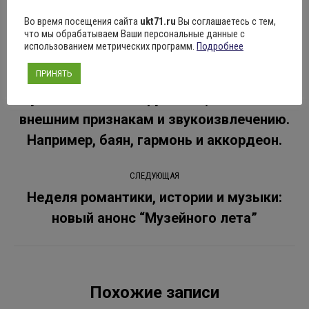
Навигация
Во время посещения сайта
ukt71.ru
Вы соглашаетесь с тем,
что мы обрабатываем Ваши персональные данные с
ПРЕДЫДУЩАЯ
использованием метрических программ.
Подробнее
по
Эрмитаж: живой звук Эрмитаж: живой
ПРИНЯТЬ
звук 1/2 Иногда слушатели путают
записям
музыкальные инструменты, похожие по
Предыдущая
запись:
внешним признакам и звукоизвлечению.
Например, баян, гармонь и аккордеон.
СЛЕДУЮЩАЯ
Неделя романтики, истории и музыки:
Следующая
новый анонс “Музейного лета”
запись:
Похожие записи