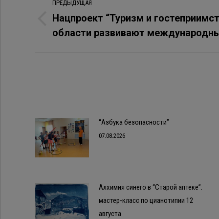
ПРЕДЫДУЩАЯ
по
Нацпроект “Туризм и гостеприимст
Предыдущая
области развивают международны
записям
запись:
“Азбука безопасности”
07.08.2026
Алхимия синего в “Старой аптеке”:
мастер-класс по цианотипии 12
августа