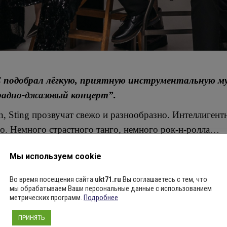
 подобрал лёгкую, приятную инструментальную му
радно-джазовый концерт”.
wn, Sting прозвучат свежо и разнообразно. Интеллиге
о. Немного страстного танго, немного рок-н-ролла…
р тёплым и запоминающимся?
Мы используем cookie
я группа, кларнет, фортепиано, гитара, бас-гитара, у
Во время посещения сайта
ukt71.ru
Вы соглашаетесь с тем, что
мы обрабатываем Ваши персональные данные с использованием
метрических программ.
Подробнее
музыку в исполнении профессионалов!
ПРИНЯТЬ