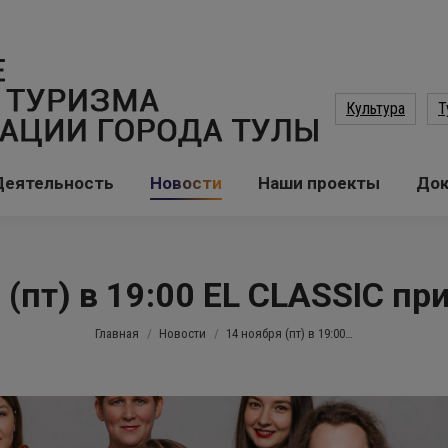
Культура
Т
Деятельность
Новости
Наши проекты
До
 (пт) в 19:00 EL CLASSIC п
Вы здесь:
Главная
Новости
14 ноября (пт) в 19:00…