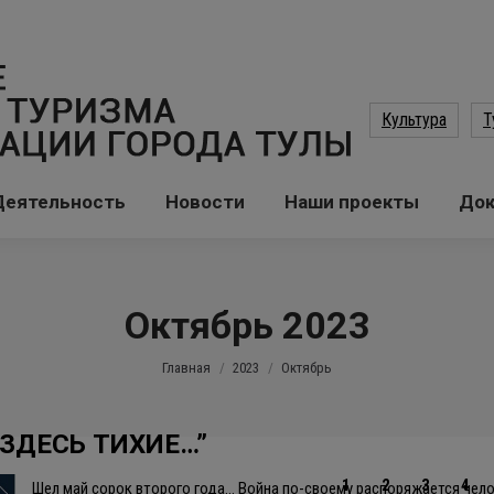
Культура
Т
Деятельность
Новости
Наши проекты
До
Октябрь 2023
Вы здесь:
Главная
2023
Октябрь
 ЗДЕСЬ ТИХИЕ…”
1
2
3
4
Шел май сорок второго года… Война по-своему распоряжается чел