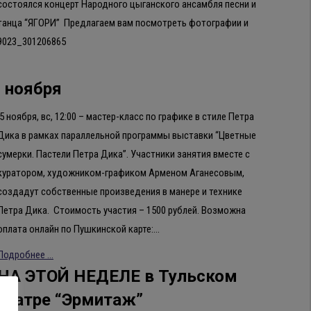
состоялся концерт Народного цыганского ансамбля песни и
танца “ЯГОРИ” Предлагаем вам посмотреть фотографии и
19023_301206865
5 ноября
5 ноября, вс, 12:00 – мастер-класс по графике в стиле Петра
Дика в рамках параллельной программы выставки “Цветные
сумерки. Пастели Петра Дика”. Участники занятия вместе с
куратором, художником-графиком Арменом Аганесовым,
создадут собственные произведения в манере и технике
Петра Дика. Стоимость участия – 1500 рублей. Возможна
оплата онлайн по Пушкинской карте:…
Подробнее ...
НА ЭТОЙ НЕДЕЛЕ в Тульском
театре “Эрмитаж”