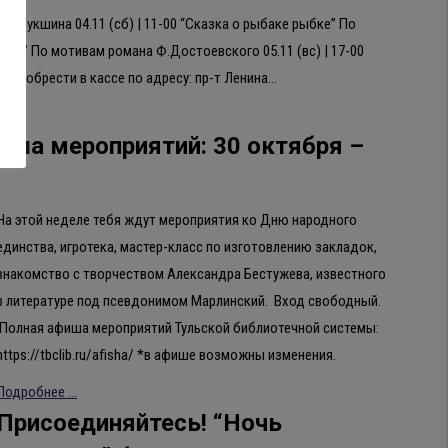
 В.Шукшина 04.11 (сб) | 11-00 “Сказка о рыбаке рыбке” По
ание” По мотивам романа Ф.Достоевского 05.11 (вс) | 17-00
риобрести в кассе по адресу: пр-т Ленина…
иша мероприятий: 30 октября –
На этой неделе тебя ждут мероприятия ко Дню народного
единства, игротека, мастер-класс по изготовлению закладок,
знакомство с творчеством Александра Бестужева, известного
в литературе под псевдонимом Марлинский. Вход свободный.
Полная афиша мероприятий Тульской библиотечной системы:
https://tbclib.ru/afisha/ *в афише возможны изменения.
Подробнее ...
Присоединяйтесь! “Ночь