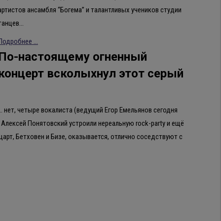
артистов ансамбля “Богема” и талантливых учеников студии
танцев…
Подробнее ...
По-настоящему огненный
концерт всколыхнул этот серый
 нет, четыре вокалиста (ведущий Егор Емельянов сегодня
 и Алексей Понятовский устроили нереальную rock-party и ещё
арт, Бетховен и Бизе, оказывается, отлично соседствуют с