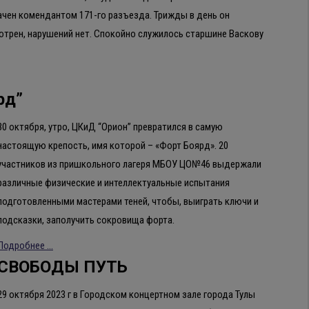
ачен комендантом 171-го разъезда. Трижды в день он
мотрен, нарушений нет. Спокойно служилось старшине Васкову
рд”
30 октября, утро, ЦКиД “Орион” превратился в самую
настоящую крепость, имя которой – «Форт Боярд». 20
участников из пришкольного лагеря МБОУ ЦО№46 выдержали
различные физические и интеллектуальные испытания
подготовленными мастерами теней, чтобы, выиграть ключи и
подсказки, заполучить сокровища форта.
Подробнее ...
СВОБОДЫ ПУТЬ
29 октября 2023 г в Городском концертном зале города Тулы