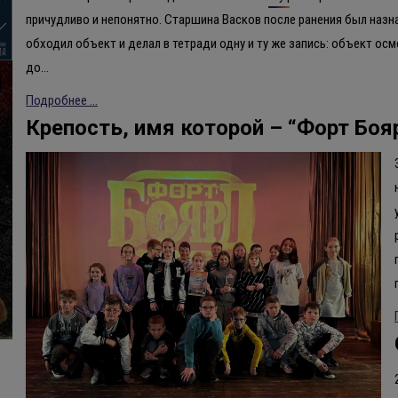
причудливо и непонятно. Старшина Васков после ранения был назн
обходил объект и делал в тетради одну и ту же запись: объект ос
до…
Подробнее ...
Крепость, имя которой – “Форт Боя