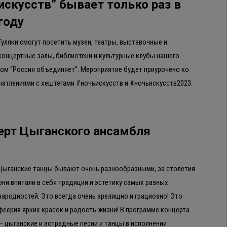
искусств” бывает только раз в
году
Туляки смогут посетить музеи, театры, выставочные и
концертные залы, библиотеки и культурные клубы нашего
нгом “Россия объединяет”. Мероприятие будет приурочено ко
чатлениями с хештегами #ночьискусств и #ночьискусств2023.
церт Цыганского ансамбля
Цыганские танцы бывают очень разнообразными, за столетия
они впитали в себя традиции и эстетику самых разных
народностей. Это всегда очень зрелищно и грациозно! Это
феерия ярких красок и радость жизни! В программе концерта
— цыганские и эстрадные песни и танцы в исполнении