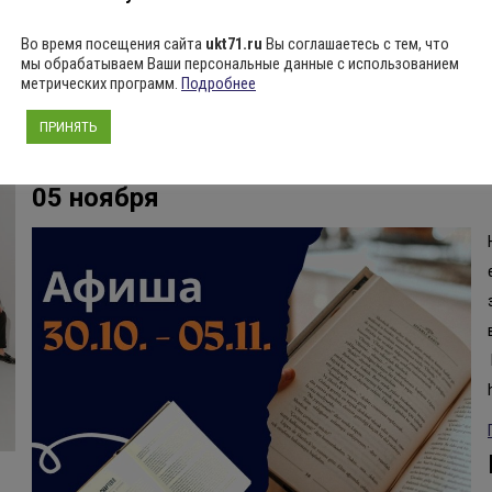
02.11 (чт) | 19-00 “Бессовестные” Лирическая комедия по рассказам
Во время посещения сайта
ukt71.ru
Вы соглашаетесь с тем, что
мотивам сказки А.Пушкина 04.11 (сб) | 19-00 “Преступление и наказ
мы обрабатываем Ваши персональные данные с использованием
метрических программ.
Подробнее
Кавер-группа JAZZOPHRENIA “Концерт-трибьют” Билеты вы можете п
Подробнее ...
ПРИНЯТЬ
Тульская библиотечная система Аф
05 ноября