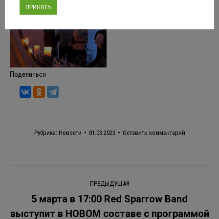
ПРИНЯТЬ
Поделиться
Рубрика:
Новости
01.03.2023
Оставить комментарий
Навигация
ПРЕДЫДУЩАЯ
по
5 марта в 17:00 Red Sparrow Band
выступит в НОВОМ составе с программой
Предыдущая
записям