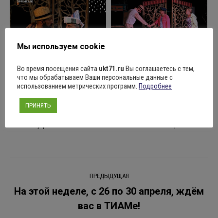
Мы используем cookie
Поделиться
Во время посещения сайта
ukt71.ru
Вы соглашаетесь с тем,
что мы обрабатываем Ваши персональные данные с
использованием метрических программ.
Подробнее
ПРИНЯТЬ
Рубрика:
Новости
24.04.2023
Оставить комментарий
Навигация
ПРЕДЫДУЩАЯ
по
На этой неделе, с 26 по 30 апреля, ждём
Предыдущая
вас в ТИАМе!
записям
запись: