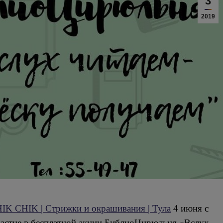
3
2019
K CHIK | Стрижки и окрашивания | Тула
4 июня с
частие в бесплатной акции БиблиоЦирюльня «Вслух