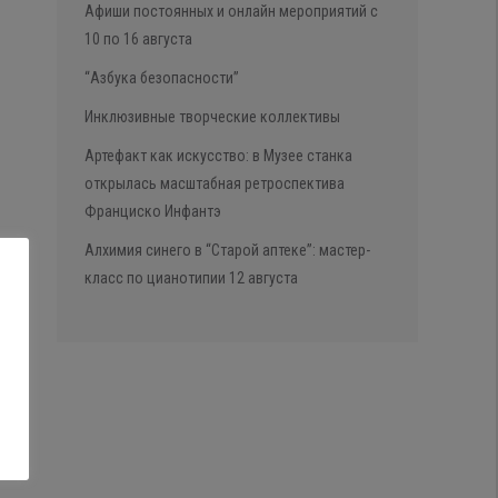
Афиши постоянных и онлайн мероприятий с
10 по 16 августа
“Азбука безопасности”
Инклюзивные творческие коллективы
Артефакт как искусство: в Музее станка
открылась масштабная ретроспектива
Франциско Инфантэ
Алхимия синего в “Старой аптеке”: мастер-
класс по цианотипии 12 августа