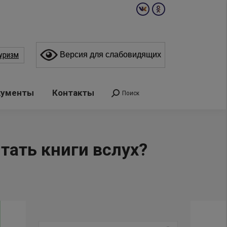
Вконтакте
Одноклассники
page
page
opens
opens
уризм
Версия для слабовидящих
in
in
new
new
window
window
кументы
Контакты
Поиск
Поиск:
тать книги вслух?