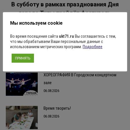
В субботу в рамках празднования Дня
города Тулы пройдёт фестиваль
Следующая
запись:
ДЖАЗПОРТ
Мы используем cookie
Во время посещения сайта
ukt71.ru
Вы соглашаетесь с тем,
что мы обрабатываем Ваши персональные данные с
использованием метрических программ.
Подробнее
Похожие записи
ПРИНЯТЬ
ХОРЕОГРАФИЯ В Городском концертном
зале
06.08.2026
Время творить!
06.08.2026