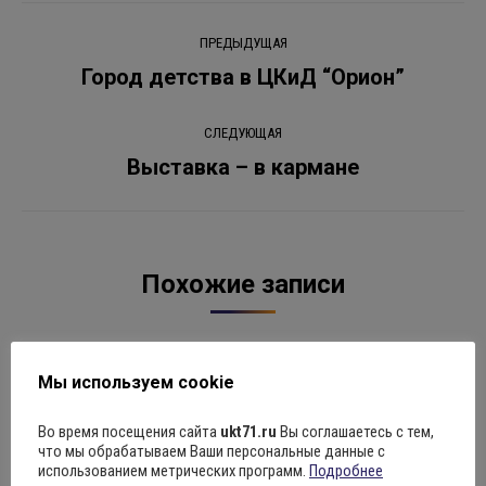
Навигация
ПРЕДЫДУЩАЯ
по
Город детства в ЦКиД “Орион”
Предыдущая
запись:
записям
СЛЕДУЮЩАЯ
Выставка – в кармане
Следующая
запись:
Похожие записи
“Азбука безопасности”
Мы используем cookie
07.08.2026
Во время посещения сайта
ukt71.ru
Вы соглашаетесь с тем,
что мы обрабатываем Ваши персональные данные с
использованием метрических программ.
Подробнее