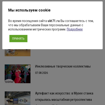
запись:
Мы используем cookie
Похожие записи
Во время посещения сайта
ukt71.ru
Вы соглашаетесь с тем,
что мы обрабатываем Ваши персональные данные с
использованием метрических программ.
Подробнее
ПРИНЯТЬ
“Азбука безопасности”
07.08.2026
Инклюзивные творческие коллективы
07.08.2026
Артефакт как искусство: в Музее станка
открылась масштабная ретроспектива