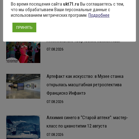
Во время посещения сайта
ukt71.ru
Вы соглашаетесь с тем,
“Азбука безопасности”
что мы обрабатываем Ваши персональные данные с
07.08.2026
использованием метрических программ.
Подробнее
ПРИНЯТЬ
Инклюзивные творческие коллективы
07.08.2026
Артефакт как искусство: в Музее станка
открылась масштабная ретроспектива
Франциско Инфантэ
07.08.2026
Алхимия синего в “Старой аптеке”: мастер-
класс по цианотипии 12 августа
07.08.2026