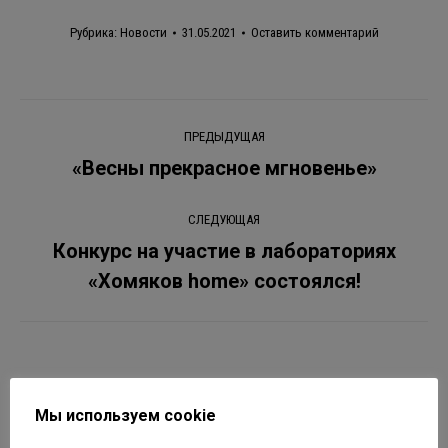
Рубрика:
Новости
31.05.2021
Оставить комментарий
Навигация
ПРЕДЫДУЩАЯ
по
«Весны прекрасное мгновенье»
Предыдущая
запись:
записям
СЛЕДУЮЩАЯ
Конкурс на участие в лабораториях
Следующая
«Хомяков home» состоялся!
запись:
Похожие записи
Мы используем cookie