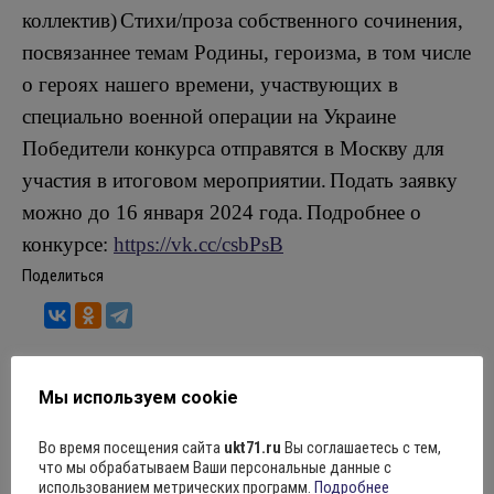
коллектив)
Стихи/проза собственного сочинения,
посвязаннее темам Родины, героизма, в том числе
о героях нашего времени, участвующих в
специально военной операции на Украине
Победители конкурса отправятся в Москву для
участия в итоговом мероприятии.
Подать заявку
можно до 16 января 2024 года.
Подробнее о
конкурсе:
https://vk.cc/csbPsB
Поделиться
Мы используем cookie
Рубрика:
Новости
17.11.2023
Оставить комментарий
Во время посещения сайта
ukt71.ru
Вы соглашаетесь с тем,
что мы обрабатываем Ваши персональные данные с
использованием метрических программ.
Подробнее