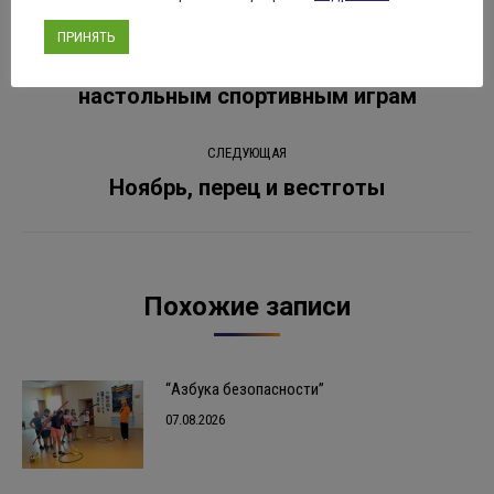
Навигация
ПРЕДЫДУЩАЯ
ПРИНЯТЬ
по
Учебно-тренировочное занятие по
Предыдущая
настольным спортивным играм
записям
запись:
СЛЕДУЮЩАЯ
Ноябрь, перец и вестготы
Следующая
запись:
Похожие записи
“Азбука безопасности”
07.08.2026