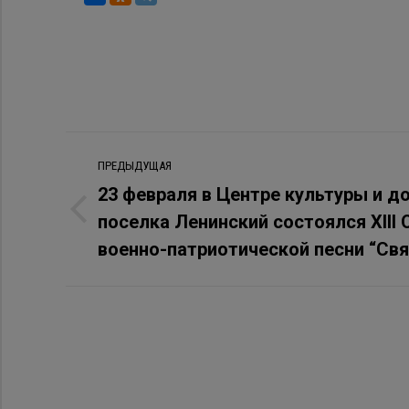
Навигация
ПРЕДЫДУЩАЯ
по
23 февраля в Центре культуры и до
поселка Ленинский состоялся XIII
Предыдущая
записям
запись:
военно-патриотической песни “Св