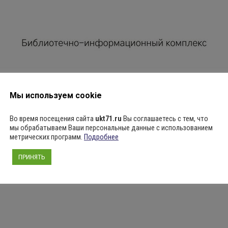
сих пор остается лучшим способом весело провести 
лок (вы также можете прихватить с собой свои люб
Мы используем cookie
Во время посещения сайта
ukt71.ru
Вы соглашаетесь с тем, что
мы обрабатываем Ваши персональные данные с использованием
метрических программ.
Подробнее
ПРИНЯТЬ
оармейский пр., д. 1).