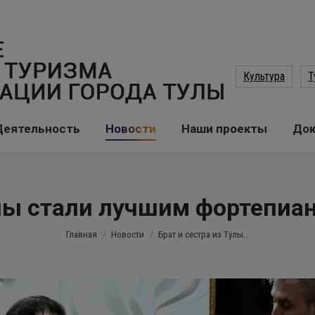
Культура
Т
Деятельность
Новости
Наши проекты
До
улы стали лучшим фортепи
Вы здесь:
Главная
Новости
Брат и сестра из Тулы…