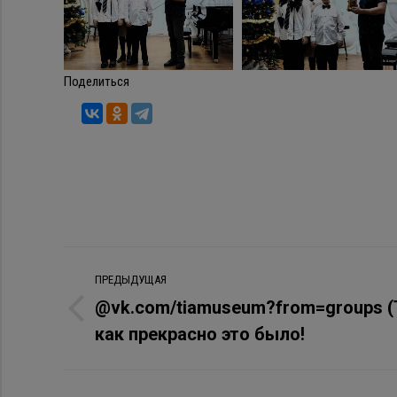
Поделиться
Навигация
ПРЕДЫДУЩАЯ
по
@vk.com/tiamuseum?from=groups (Т
Предыдущая
как прекрасно это было!
записям
запись: