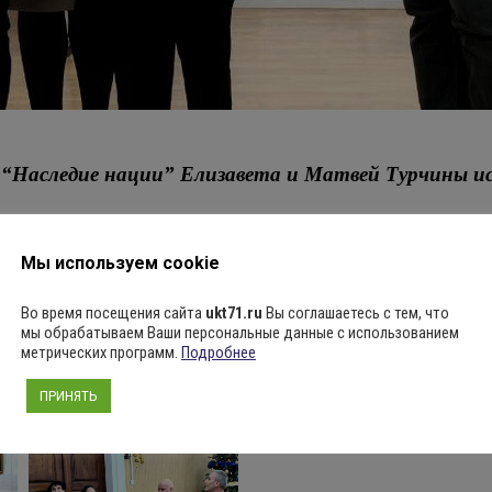
е “Наследие нации” Елизавета и Матвей Турчины ис
а 1000 человек из 15 регионов страны. Воспитанники
Д
Мы используем cookie
ое исполнительство”.
Во время посещения сайта
ukt71.ru
Вы соглашаетесь с тем, что
ерии Нового года музыканты исполнили фрагмент из г
мы обрабатываем Ваши персональные данные с использованием
метрических программ.
Подробнее
Галынина
ПРИНЯТЬ