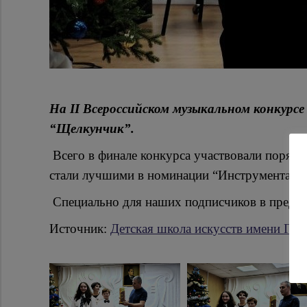
На II Всероссийском музыкальном конкурс
“Щелкунчик”.
Всего в финале конкурса участвовали порядк
стали лучшими в номинации “Инструментальн
Специально для наших подписчиков в преддв
Источник:
Детская школа искусств имени Г. 