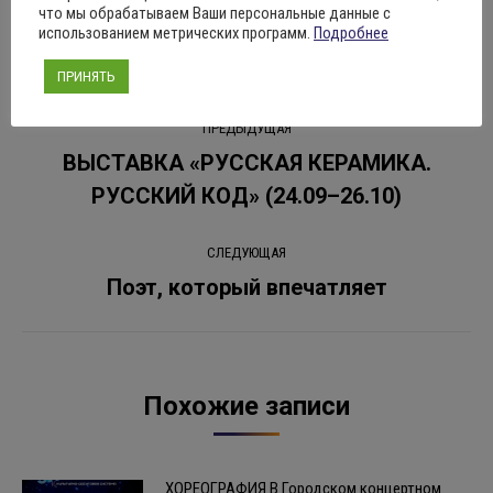
что мы обрабатываем Ваши персональные данные с
Рубрика:
Новости
24.09.2023
Оставить комментарий
использованием метрических программ.
Подробнее
ПРИНЯТЬ
Навигация
ПРЕДЫДУЩАЯ
по
ВЫСТАВКА «РУССКАЯ КЕРАМИКА.
Предыдущая
РУССКИЙ КОД» (24.09–26.10)
записям
запись:
СЛЕДУЮЩАЯ
Поэт, который впечатляет
Следующая
запись:
Похожие записи
ХОРЕОГРАФИЯ В Городском концертном