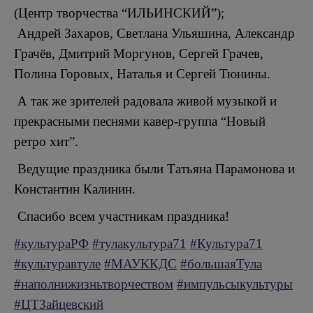
(Центр творчества “ИЛЬИНСКИЙ”);
Андрей Захаров, Светлана Ульяшина, Александр
Грачёв, Дмитрий Моргунов, Сергей Грачев,
Полина Горовых, Наталья и Сергей Тюнины.
️А так же зрителей радовала живой музыкой и
прекрасными песнями кавер-группа “Новый
ретро хит”.
Ведущие праздника были Татьяна Парамонова и
Константин Калинин.
Спасибо всем участникам праздника!
#культураРФ
#тулакультура71
#Культура71
#культуравтуле
#МАУККДС
#большаяТула
#наполнижизньтворчеством
#импульсыкультуры
#ЦТЗайцевский