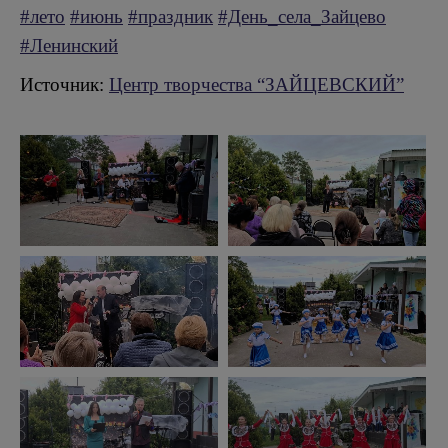
#лето
#июнь
#праздник
#День_села_Зайцево
#Ленинский
Источник:
Центр творчества “ЗАЙЦЕВСКИЙ”