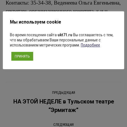
Контакты: 35-34-38, Веденеева Ольга Евгеньевна,
секретарь организационного комитета, к.и.н.
Мы используем cookie
Поделиться
Во время посещения сайта
ukt71.ru
Вы соглашаетесь с тем,
что мы обрабатываем Ваши персональные данные с
использованием метрических программ.
Подробнее
ПРИНЯТЬ
Рубрика:
Новости
08.04.2024
Оставить комментарий
Навигация
ПРЕДЫДУЩАЯ
по
НА ЭТОЙ НЕДЕЛЕ в Тульском театре
Предыдущая
“Эрмитаж”
записям
запись:
СЛЕДУЮЩАЯ