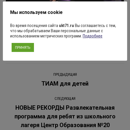
Поделиться
Мы используем cookie
Во время посещения сайта
ukt71.ru
Вы соглашаетесь с тем,
что мы обрабатываем Ваши персональные данные с
использованием метрических программ.
Подробнее
Рубрика:
Новости
03.06.2024
Оставить комментарий
ПРИНЯТЬ
Навигация
ПРЕДЫДУЩАЯ
по
ТИАМ для детей
Предыдущая
запись:
записям
СЛЕДУЮЩАЯ
НОВЫЕ РЕКОРДЫ Развлекательная
программа для ребят из школьного
Следующая
запись:
лагеря Центр Образования №20