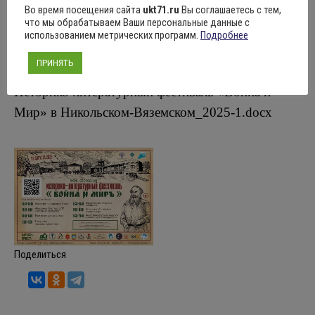
Во время посещения сайта
ukt71.ru
Вы соглашаетесь с тем,
что мы обрабатываем Ваши персональные данные с
Возрастное ограничение: 6+
использованием метрических программ.
Подробнее
Историко-литературный фестиваль “Война и
Мир” в Никольском-Вяземском_2025.docx
ПРИНЯТЬ
Историко-литературный фестиваль «Война и
Мир» в Никольском-Вяземском_2025-1
.docx
Поделиться