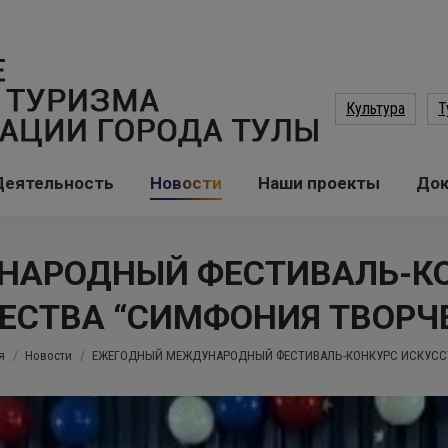
Культура
Т
Деятельность
Новости
Наши проекты
До
АРОДНЫЙ ФЕСТИВАЛЬ-КО
ЕСТВА “СИМФОНИЯ ТВОРЧ
есь:
я
Новости
ЕЖЕГОДНЫЙ МЕЖДУНАРОДНЫЙ ФЕСТИВАЛЬ-КОНКУРС ИСКУСС