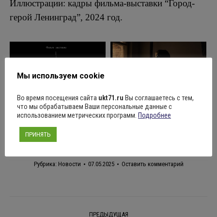
Иллюстрации: кадры фильма-выставки “Город-
герой Ленинград”, 2024 год.
Мы используем cookie
Во время посещения сайта
ukt71.ru
Вы соглашаетесь с тем,
Поделиться
что мы обрабатываем Ваши персональные данные с
использованием метрических программ.
Подробнее
ПРИНЯТЬ
Рубрика:
Новости
07.05.2025
Оставить комментарий
Навигация
ПРЕДЫДУЩАЯ