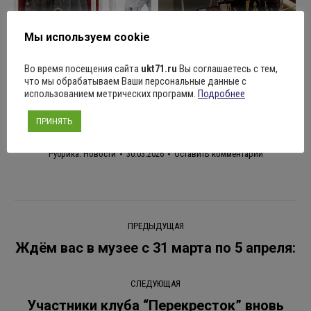
Мы используем cookie
Во время посещения сайта
ukt71.ru
Вы соглашаетесь с тем,
Поделиться
что мы обрабатываем Ваши персональные данные с
использованием метрических программ.
Подробнее
ПРИНЯТЬ
Рубрика:
Новости
30.03.2026
Оставить комментарий
Навигация
ПРЕДЫДУЩАЯ
по
Ждём вас в музее с 31 марта по 5 апреля:
Предыдущая
запись:
записям
СЛЕДУЮЩАЯ
Участники клуба “Перекресток” вновь