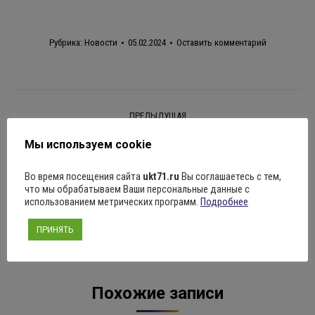
Рубрика:
Новости
05.02.2024
Оставить комментарий
Навигация
ПРЕДЫДУЩАЯ
по
Мастер-классы по декоративно-
Мы используем cookie
Предыдущая
прикладному искусству
записям
запись:
Во время посещения сайта
ukt71.ru
Вы соглашаетесь с тем,
что мы обрабатываем Ваши персональные данные с
СЛЕДУЮЩАЯ
использованием метрических программ.
Подробнее
Ждём вас в музее с 6 по 11 февраля
Следующая
ПРИНЯТЬ
запись:
Похожие записи