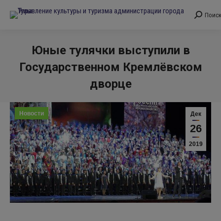
Поис
Поиск:
Юные тулячки выступили в
Государственном Кремлёвском
дворце
Вы здесь:
Новости
Дек
26
2019