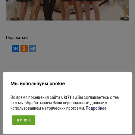
Поделиться
Рубрика:
Новости
26.12.2019
Оставить комментарий
Мы используем cookie
Навигация
Во время посещения сайта
ukt71.ru
Вы соглашаетесь с тем,
что мы обрабатываем Ваши персональные данные с
ПРЕДЫДУЩАЯ
использованием метрических программ.
Подробнее
по
На улице Металлистов в Туле наряжают
Предыдущая
ПРИНЯТЬ
необычные новогодние ёлки
записям
запись: