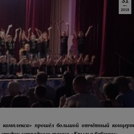
31
2019
го комплекса» прошёл большой отчётный концер
а студии эстрадного танца «Крылья бабочки».