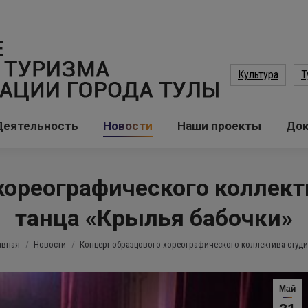
Культура
Т
Деятельность
Новости
Наши проекты
До
хореографического коллект
танца «Крылья бабочки»
 здесь:
авная
Новости
Концерт образцового хореографического коллектива студ
Май