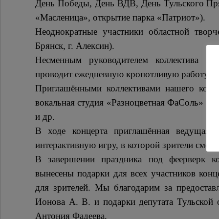
День Победы, День ВДВ, День Тульского Пря
«Масленица», открытие парка «Патриот»).
Неоднократные участники областной творч
Брянск, г. Алексин).
Несменным руководителем коллектива явл
проводит ежедневную кропотливую работу с 
Приглашёнными коллективами нашего конце
вокальная студия «Разноцветная ФаСоль» и 
и др.
В ходе концерта приглашённая ведущая 
интерактивную игру, в которой зрители смогл
В завершении праздника под феерверк ко
вынесены подарки для всех участников конц
для зрителей. Мы благодарим за предостав
Ионова А. В. и подарки депутата Тульской 
Антония Фадеева.