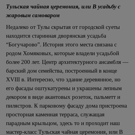
Тульская чайная церемония, или В усадьбу с
жаровым самоваром
Недалеко от Тулы скрытая от городской суеты
находится старинная дворянская усадьба
“Богучарово”. История этого места связана с
родом Хомяковых, которые владели усадьбой
более 200 лет. Центр архитектурного ансамбля —
барский дом семейства, построенный в конце
XVIII в. Интересно, что здание деревянное, но
его фасады оштукатурены и украшены лепным
декором в виде акантовых розеток, пальметт и
пилястров. К парковому фасаду дома пристроена
просторная каменная терраса, служащая
парадным крыльцом, здесь то и проходит наш
мастер-класс Тульская чайная церемония, или В