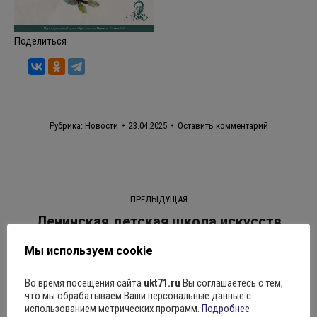
Поделиться
Рубрика:
Новости
23.04.2025
Оставить комментарий
Навигация
ПРЕДЫДУЩАЯ
по
Ленинская детская​ школа искусств​
приглашает на отчетный​ концерт “Мы –
записям
Мы используем cookie
юное ​ эхо Победы”, который​ ​ состоится​
Предыдущая
Во время посещения сайта
ukt71.ru
Вы соглашаетесь с тем,
24 апреля 2025 года​ в 17.00 в концертном​
запись:
что мы обрабатываем Ваши персональные данные с
зале “Орион” по адресу: п.Ленинский,
использованием метрических программ.
Подробнее