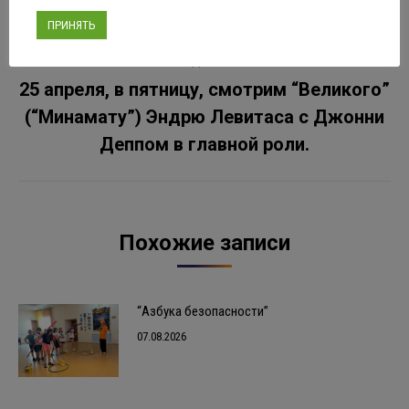
ул.Ленина, д.1.​
ПРИНЯТЬ
СЛЕДУЮЩАЯ
25 апреля, в пятницу, смотрим “Великого”
(“Минамату”) Эндрю Левитаса с Джонни
Следующая
запись:
Деппом в главной роли.
Похожие записи
“Азбука безопасности”
07.08.2026