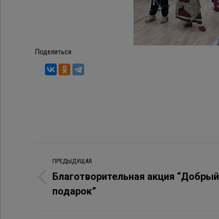
Поделиться
Навигация
ПРЕДЫДУЩАЯ
по
Благотворительная акция “Добрый
Предыдущая
подарок”
записям
запись: