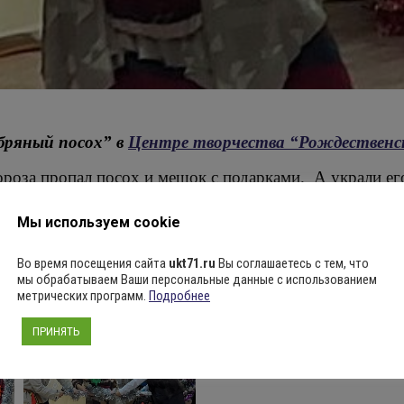
ебряный посох” в
Центре творчества “Рождественс
оза пропал посох и мешок с подарками. А украли его
с ребятами отыскали их и устроили настоящий праздн
Мы используем cookie
Во время посещения сайта
ukt71.ru
Вы соглашаетесь с тем, что
мы обрабатываем Ваши персональные данные с использованием
метрических программ.
Подробнее
ПРИНЯТЬ