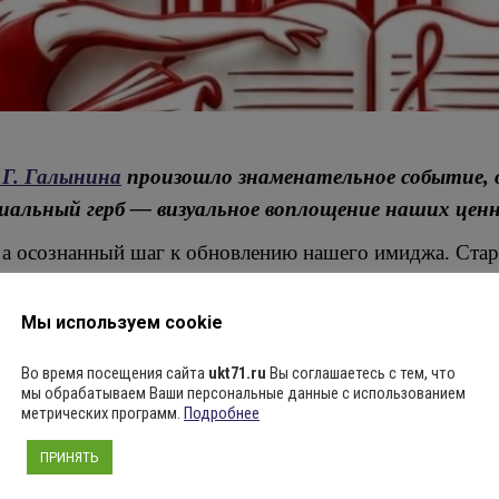
.Г. Галынина
произошло знаменательное событие, о
альный герб — визуальное воплощение наших ценн
 а осознанный шаг к обновлению нашего имиджа. Стар
окого образа, который бы отражал многогранность ис
Мы используем cookie
 Галынина
Во время посещения сайта
ukt71.ru
Вы соглашаетесь с тем, что
мы обрабатываем Ваши персональные данные с использованием
метрических программ.
Подробнее
ПРИНЯТЬ