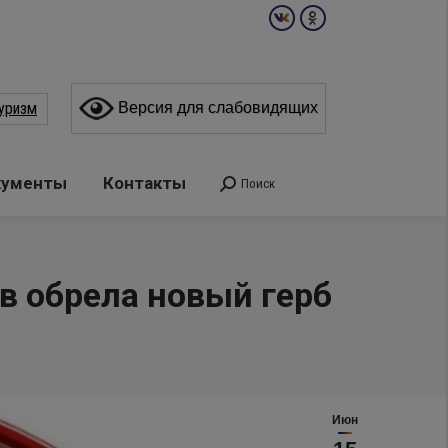
Вконтакте
Одноклассники
page
page
opens
opens
уризм
Версия для слабовидящих
in
in
new
new
window
window
кументы
Контакты
Поиск
Поиск:
в обрела новый герб
Июн