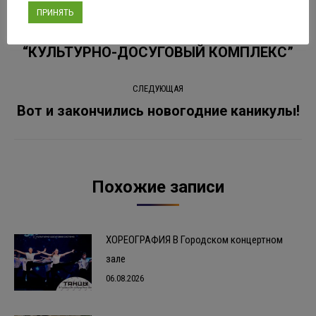
ПРЕДЫДУЩАЯ
ПРИНЯТЬ
по
13 января 2024 года начало в 17:00
Предыдущая
“КУЛЬТУРНО-ДОСУГОВЫЙ КОМПЛЕКС”
записям
запись:
СЛЕДУЮЩАЯ
Вот и закончились новогодние каникулы!
Следующая
запись:
Похожие записи
ХОРЕОГРАФИЯ В Городском концертном
зале
06.08.2026