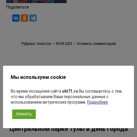
Поделиться
Рубрика:
Новости
09.09.2023
Оставить комментарий
Навигация
ПРЕДЫДУЩАЯ
Мы используем cookie
по
Празднование нашего любимого города-
Предыдущая
Во время посещения сайта
ukt71.ru
Вы соглашаетесь с тем,
героя ТУЛЫ
записям
что мы обрабатываем Ваши персональные данные с
запись:
использованием метрических программ.
Подробнее
СЛЕДУЮЩАЯ
ПРИНЯТЬ
Цыганский ансамбль “ЯГОРИ” выступил в
Следующая
Центральном парке Тулы в день города
запись: