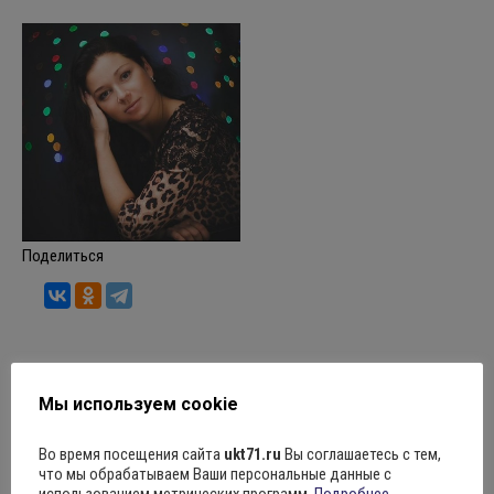
Поделиться
Рубрика:
Новости
25.10.2022
Оставить комментарий
Мы используем cookie
Во время посещения сайта
ukt71.ru
Вы соглашаетесь с тем,
Навигация
что мы обрабатываем Ваши персональные данные с
использованием метрических программ.
Подробнее