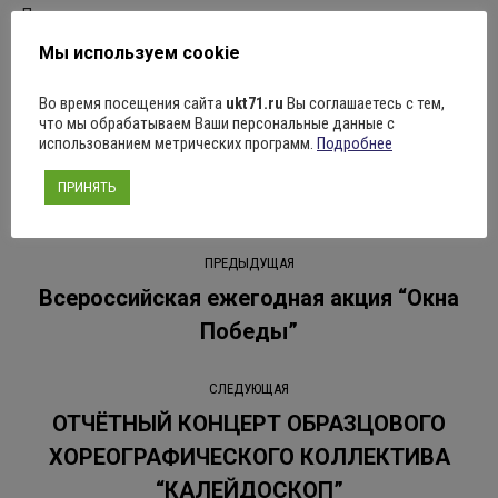
Поделиться
Мы используем cookie
Во время посещения сайта
ukt71.ru
Вы соглашаетесь с тем,
что мы обрабатываем Ваши персональные данные с
использованием метрических программ.
Подробнее
Рубрика:
Новости
16.04.2024
Оставить комментарий
ПРИНЯТЬ
Навигация
ПРЕДЫДУЩАЯ
по
Всероссийская ежегодная акция “Окна
Предыдущая
Победы”
записям
запись:
СЛЕДУЮЩАЯ
ОТЧЁТНЫЙ КОНЦЕРТ ОБРАЗЦОВОГО
ХОРЕОГРАФИЧЕСКОГО КОЛЛЕКТИВА
Следующая
запись:
“КАЛЕЙДОСКОП”