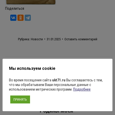
Поделиться
Рубрика:
Новости
31.01.2025
Оставить комментарий
Навигация
ПРЕДЫДУЩАЯ
Мы используем cookie
по
1 февраля в 11:00 “Щелкунчик” по пьесе
Предыдущая
Во время посещения сайта
ukt71.ru
Вы соглашаетесь с тем,
Татьяны Уфимцевой.
записям
запись:
что мы обрабатываем Ваши персональные данные с
использованием метрических программ.
Подробнее
СЛЕДУЮЩАЯ
ПРИНЯТЬ
Фестиваль фортепианной музыки “Звуки
Следующая
Родины моей”
запись: