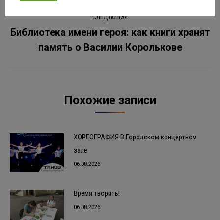
СЛЕДУЮЩАЯ
Библиотека имени героя: как книги хранят
Следующая
память о Василии Королькове
запись:
Похожие записи
ХОРЕОГРАФИЯ В Городском концертном
зале
06.08.2026
Время творить!
06.08.2026