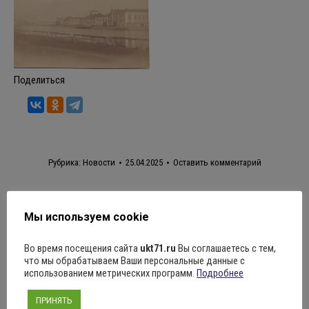
Поделиться
Рубрика:
Новости
25.04.2025
Оставить комментарий
Навигация
Мы используем cookie
ПРЕДЫДУЩАЯ
по
Во время посещения сайта
ukt71.ru
Вы соглашаетесь с тем,
Картина “Письмо с фронта” Александра
что мы обрабатываем Ваши персональные данные с
использованием метрических программ.
Подробнее
Лактионова имеет необычную и
Предыдущая
записям
запись:
трогательную историю создания.
ПРИНЯТЬ