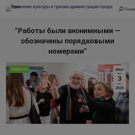
Поис
Поиск:
“Работы были анонимными —
обозначены порядковыми
номерами”
Вы здесь:
Новости
Июл
3
2025