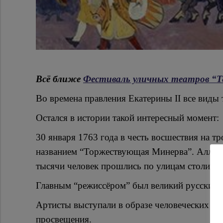
Всё ближе
Фестиваль уличных театров “Т
Во времена правления Екатерины II все виды 
Остался в истории такой интересный момент:
30 января 1763 года в честь восшествия на т
названием “Торжествующая Минерва”. Аллего
тысячи человек прошлись по улицам столицы
Главным “режиссёром” был великий русский а
Артисты выступали в образе человеческих по
просвещения.