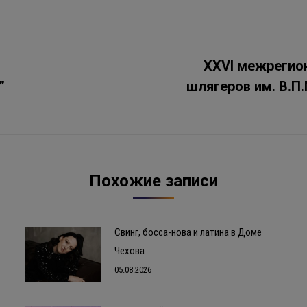
XXVI межрегио
”
шлягеров им. В.П.
Следующая
запись:
Похожие записи
Свинг, босса-нова и латина в Доме
Чехова
05.08.2026