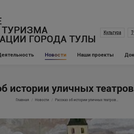
Культура
Т
Деятельность
Новости
Наши проекты
До
об истории уличных театров
Вы здесь:
Главная
Новости
Рассказ об истории уличных театров…