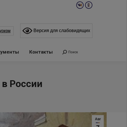
Вконтакте
Одноклассники
page
page
opens
opens
уризм
Версия для слабовидящих
in
in
new
new
window
window
кументы
Контакты
Поиск
Поиск:
 в России
Авг