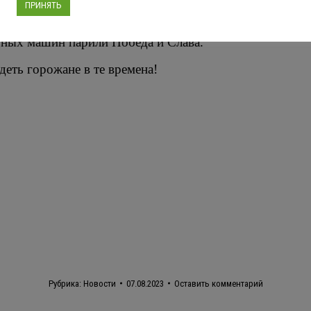
ПРИНЯТЬ
олотым веком”. Парад античных богов на колесницах 
ьных машин парили Победа и Слава.
еть горожане в те времена!
Рубрика:
Новости
07.08.2023
Оставить комментарий