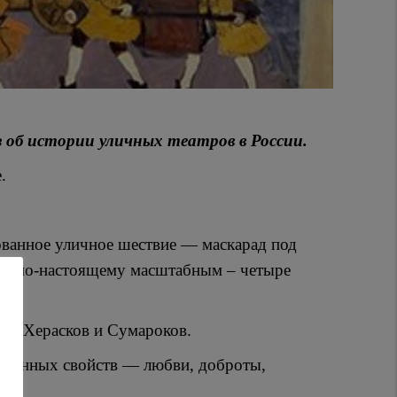
з об истории уличных театров в России.
.
зованное уличное шествие — маскарад под
ло по-настоящему масштабным – четыре
рги Херасков и Сумароков.
ственных свойств — любви, доброты,