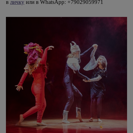
в
личку
или в WhatsApp: +79029059971