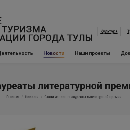
Культура
Т
Деятельность
Новости
Наши проекты
До
ауреаты литературной преми
Вы здесь:
Главная
Новости
Стали известны лауреаты литературной премии…