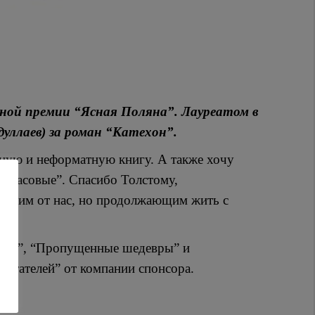
рной премии “Ясная Поляна”. Лауреатом в
уллаев) за роман “Катехон”.
жную и неформатную книгу. А также хочу
к часовые”. Спасибо Толстому,
едшим от нас, но продолжающим жить с
тура”, “Пропущенные шедевры” и
читателей” от компании спонсора.