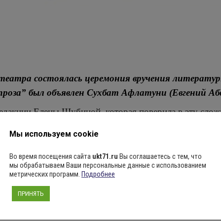
 театра состоялась церемония вручения литерату
проза” был объявлен Сухбат Афлатуни (Евгений Абд
Редакции Елены Шубиной, которая поверила в эту сло
наши мертвые нас не оставят в беде, наши павшие — ка
Мы используем cookie
ю Чижову, который недавно ушел от нас. Спасибо уш
Во время посещения сайта
ukt71.ru
Вы соглашаетесь с тем, что
мы обрабатываем Ваши персональные данные с использованием
других номинациях: “Личность”, “Иностранная литера
метрических программ.
Подробнее
зы: от подкаста “Девчонки умнее стариков” и “Выбор 
ПРИНЯТЬ