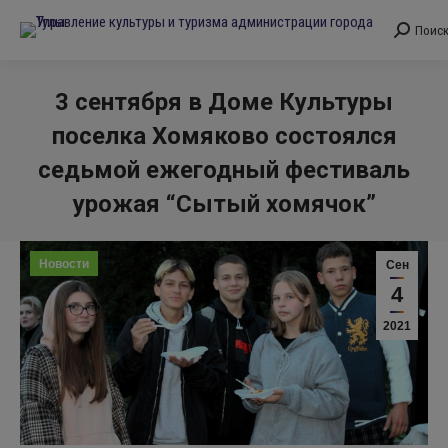
Поис
Поиск:
3 сентября в Доме Культуры
поселка Хомяково состоялся
седьмой ежегодный фестиваль
урожая “Сытый хомячок”
Вы здесь:
Новости
Сен
4
2021