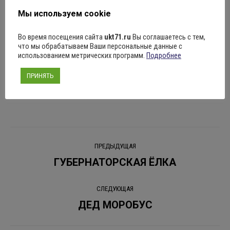
Мы используем cookie
Поделиться
Во время посещения сайта
ukt71.ru
Вы соглашаетесь с тем,
что мы обрабатываем Ваши персональные данные с
использованием метрических программ.
Подробнее
ПРИНЯТЬ
Рубрика:
Новости
19.12.2025
Оставить комментарий
Навигация
ПРЕДЫДУЩАЯ
по
ГУБЕРНАТОРСКАЯ ЁЛКА
Предыдущая
запись:
записям
СЛЕДУЮЩАЯ
ДЕД МОРОБУС
Следующая
запись: